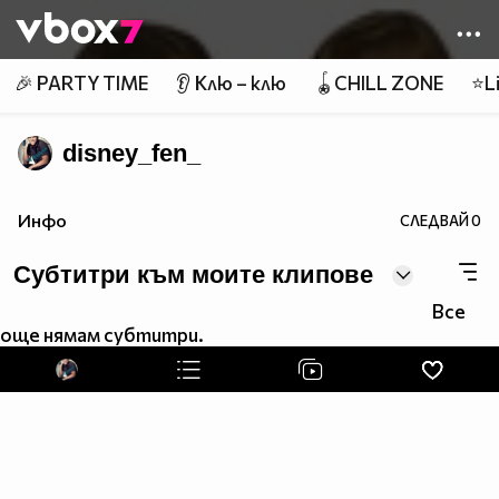
Member of
👾
🎉 PARTY TIME
👂 Клю – клю
🪀CHILL ZONE
⭐Li
disney_fen_
Инфо
СЛЕДВАЙ
0
Субтитри към моите клипове
Все
още нямам субтитри.