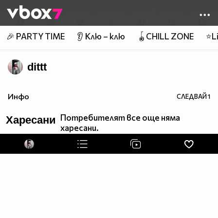
Member of
👾
🎉 PARTY TIME
👂 Клю – клю
🪀CHILL ZONE
⭐Li
dittt
Инфо
СЛЕДВАЙ
1
Потребителят все още няма
Харесани
харесани.