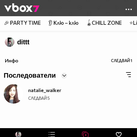
Member of
👾
🎉 PARTY TIME
👂 Клю – клю
🪀CHILL ZONE
⭐Li
dittt
Инфо
СЛЕДВАЙ
1
Последователи
natalie_walker
СЛЕДВАЙ
5