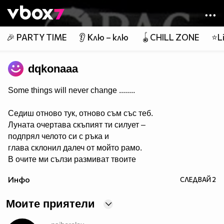
Member of
👾
🎉 PARTY TIME
👂 Клю – клю
🪀CHILL ZONE
⭐Li
dqkonaaa
Some things will never change ........
Седиш отново тук, отново съм със теб.
Луната очертава скъпият ти силует –
подпрял челото си с ръка и
глава склонил далеч от мойто рамо.
В очите ми сълзи размиват твоите
черти....
Инфо
СЛЕДВАЙ
2
Очаквам утрото до теб,
до теб, но все така сама....
Моите приятели
Обръщаш се към мен – и странно,
подаваш ми ръка!