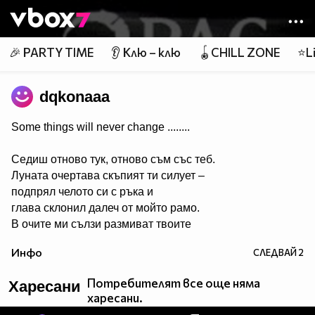
Member of
👾
🎉 PARTY TIME
👂 Клю – клю
🪀CHILL ZONE
⭐Li
dqkonaaa
Some things will never change ........
Седиш отново тук, отново съм със теб.
Луната очертава скъпият ти силует –
подпрял челото си с ръка и
глава склонил далеч от мойто рамо.
В очите ми сълзи размиват твоите
черти....
Инфо
СЛЕДВАЙ
2
Очаквам утрото до теб,
до теб, но все така сама....
Потребителят все още няма
Харесани
Обръщаш се към мен – и странно,
харесани.
подаваш ми ръка!