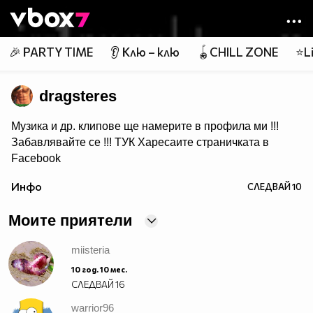
Member of
👾
🎉 PARTY TIME
👂 Клю – клю
🪀CHILL ZONE
⭐Li
dragsteres
Музика и др. клипове ще намерите в профила ми !!!
Забавлявайте се !!!
ТУК
Харесаите страничката в
Facebook
Ако ви харесва това което качвам може да се
Инфо
СЛЕДВАЙ
10
Абонирате за мен :)
Моите приятели
miisteria
10 год. 10 мес.
СЛЕДВАЙ
16
warrior96