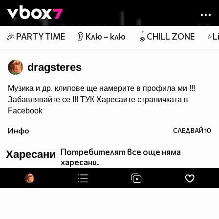
Member of
👾
🎉 PARTY TIME
👂 Клю – клю
🪀CHILL ZONE
⭐Li
dragsteres
Музика и др. клипове ще намерите в профила ми !!!
Забавлявайте се !!!
ТУК
Харесаите страничката в
Facebook
Ако ви харесва това което качвам може да се
Инфо
СЛЕДВАЙ
10
Абонирате за мен :)
Потребителят все още няма
Харесани
харесани.