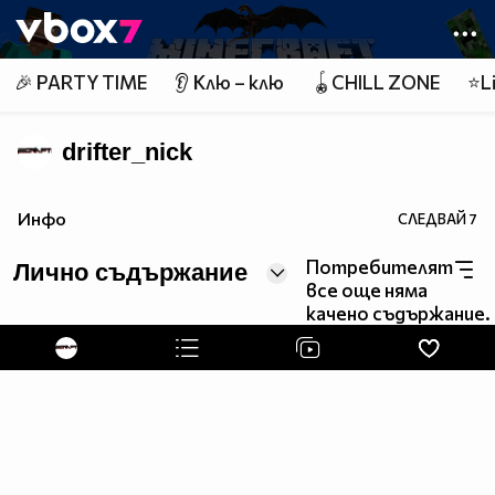
Member of
👾
🎉 PARTY TIME
👂 Клю – клю
🪀CHILL ZONE
⭐Li
drifter_nick
Инфо
СЛЕДВАЙ
7
Потребителят
Лично съдържание
все още няма
качено съдържание.