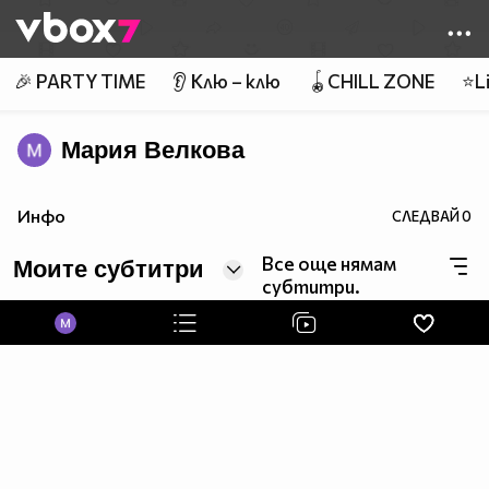
Member of
👾
🎉 PARTY TIME
👂 Клю – клю
🪀CHILL ZONE
⭐Li
Мария Велкова
Инфо
СЛЕДВАЙ
0
Все още нямам
Моите субтитри
субтитри.