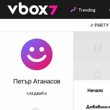
Member of
👾
Trending
🎉 PARTY
Петър Атанасов
Начало
СЛЕДВАЙ
0
Добавили 