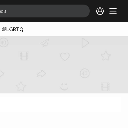
🌈LGBTQ