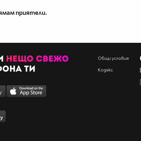
ямам приятели.
Общи условия
Кодекс