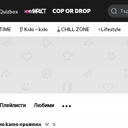
Quizbox
 TIME
👂 Клю – клю
🪀CHILL ZONE
⭐Lifestyle
Плейлисти
Любими
ме като приятел
0