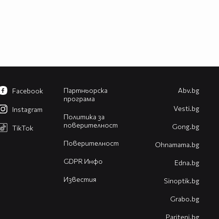
Партньорска
Abv.bg
Facebook
програма
Vesti.bg
Instagram
Политика за
поверителност
Gong.bg
TikTok
Поверителност
Оhnamama.bg
GDPR Инфо
Edna.bg
Известия
Sinoptik.bg
Grabo.bg
Pariteni.bg