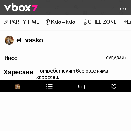
Member of
👾
🎉 PARTY TIME
👂 Клю – клю
🪀CHILL ZONE
⭐Li
el_vasko
Инфо
СЛЕДВАЙ
1
Потребителят все още няма
Харесани
харесани.