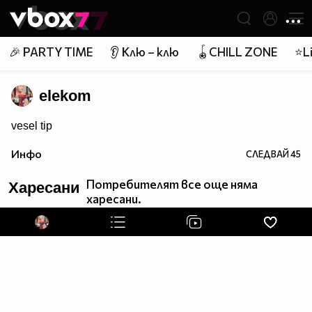
Member of
👾
🎉 PARTY TIME
👂 Клю – клю
🪀CHILL ZONE
⭐Li
elekom
vesel tip
Инфо
СЛЕДВАЙ
45
Потребителят все още няма
Харесани
харесани.