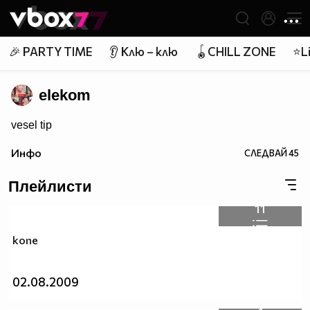
Member of
👾
🎉 PARTY TIME
👂 Клю – клю
🪀CHILL ZONE
⭐Li
elekom
vesel tip
Инфо
СЛЕДВАЙ
45
Плейлисти
11
kone
02.08.2009