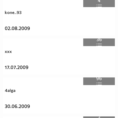
4
kone..93
02.08.2009
36
xxx
17.07.2009
96
4alga
30.06.2009
3