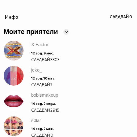
Инфо
СЛЕДВАЙ
0
Моите приятели
X Factor
12 год. 9 мес.
СЛЕДВАЙ
3303
jeko_
12 год. 10 мес.
СЛЕДВАЙ
7
bobismakeup
14 год. 2 седм.
СЛЕДВАЙ
2915
s0lar
14 год. 2 мес.
СЛЕДВАЙ
0