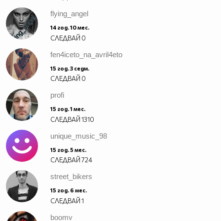
flying_angel
14 год. 10 мес.
СЛЕДВАЙ
0
fen4iceto_na_avril4eto
15 год. 3 седм.
СЛЕДВАЙ
0
profi
15 год. 1 мес.
СЛЕДВАЙ
1310
unique_music_98
15 год. 5 мес.
СЛЕДВАЙ
724
street_bikers
15 год. 6 мес.
СЛЕДВАЙ
1
boomv