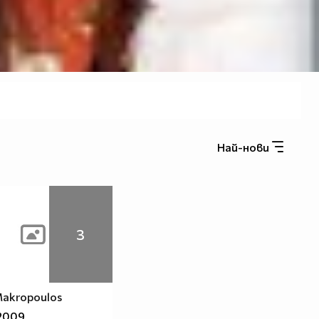
Най-нови
3
Makropoulos
2009