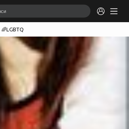
🌈LGBTQ