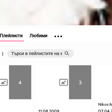
Плейлисти
Любими
|
4
3
Nikos 
11.08.2009
07.04.