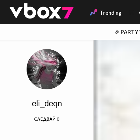
Member of
👾
Trending
🎉 PARTY
eli_deqn
СЛЕДВАЙ
0