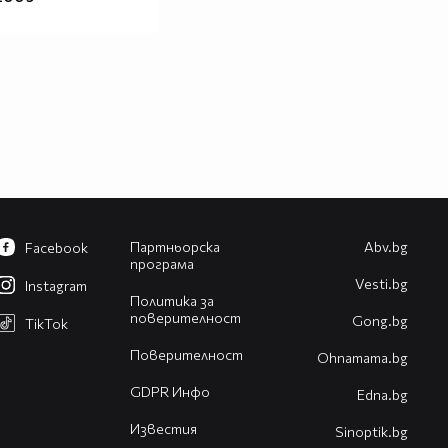
Партньорска
Abv.bg
Facebook
програма
Vesti.bg
Instagram
Политика за
поверителност
Gong.bg
TikTok
Поверителност
Оhnamama.bg
GDPR Инфо
Edna.bg
Известия
Sinoptik.bg