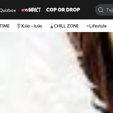
Quizbox
 TIME
👂 Клю – клю
🪀CHILL ZONE
⭐Lifestyle