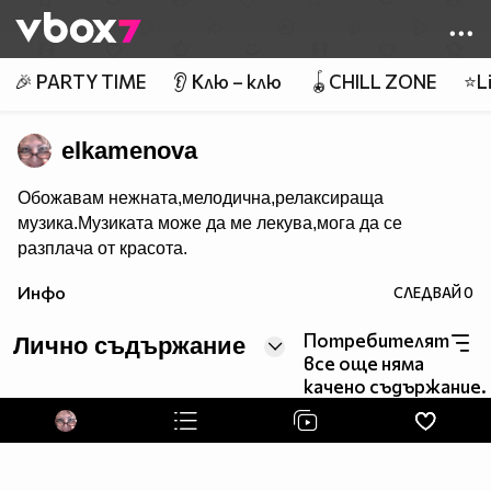
Member of
👾
🎉 PARTY TIME
👂 Клю – клю
🪀CHILL ZONE
⭐Li
elkamenova
Обожавам нежната,мелодична,релаксираща
музика.Музиката може да ме лекува,мога да се
разплача от красота.
Инфо
СЛЕДВАЙ
0
Потребителят
Лично съдържание
все още няма
качено съдържание.