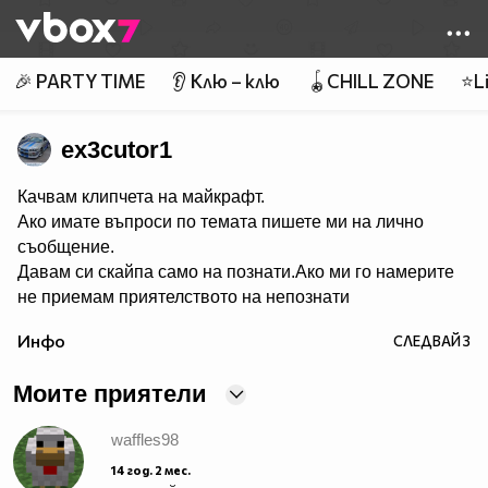
Member of
👾
🎉 PARTY TIME
👂 Клю – клю
🪀CHILL ZONE
⭐Li
ex3cutor1
Качвам клипчета на майкрафт.
Ако имате въпроси по темата пишете ми на лично
съобщение.
Давам си скайпа само на познати.Ако ми го намерите
не приемам приятелството на непознати
Инфо
СЛЕДВАЙ
3
Моите приятели
waffles98
14 год. 2 мес.