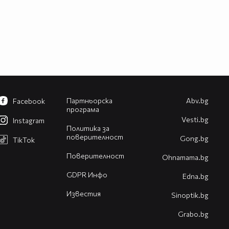
Партньорска
Abv.bg
Facebook
програма
Vesti.bg
Instagram
Политика за
поверителност
Gong.bg
TikTok
Поверителност
Оhnamama.bg
GDPR Инфо
Edna.bg
Известия
Sinoptik.bg
Grabo.bg