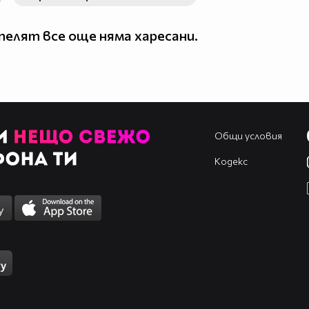
елят все още няма харесани.
Общи условия
Кодекс