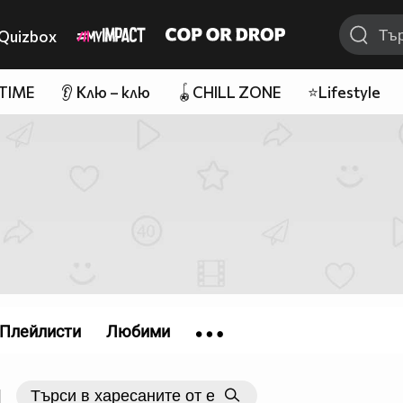
Quizbox
 TIME
👂 Клю – клю
🪀CHILL ZONE
⭐Lifestyle
Плейлисти
Любими
|