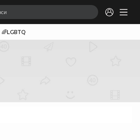
🌈LGBTQ