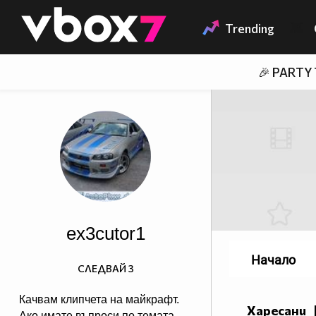
Member of
👾
Trending
🎉 PARTY
ex3cutor1
Начало
СЛЕДВАЙ
3
Качвам клипчета на майкрафт.
Харесани
Ако имате въпроси по темата