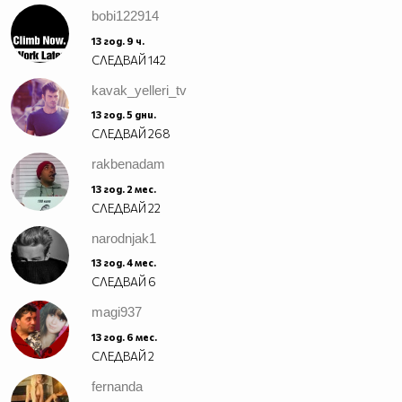
bobi122914
13 год. 9 ч.
СЛЕДВАЙ
142
kavak_yelleri_tv
13 год. 5 дни.
СЛЕДВАЙ
268
rakbenadam
13 год. 2 мес.
СЛЕДВАЙ
22
narodnjak1
13 год. 4 мес.
СЛЕДВАЙ
6
magi937
13 год. 6 мес.
СЛЕДВАЙ
2
fernanda