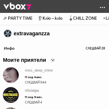
Member of
👾
🎉 PARTY TIME
👂 Клю – клю
🪀CHILL ZONE
⭐Li
extravaganzza
Инфо
СЛЕДВАЙ
28
Моите приятели
miss_deep_shine
11 год. 4 мес.
СЛЕДВАЙ
944
n0stalgia
11 год. 9 мес.
СЛЕДВАЙ
4