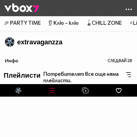
Member of
👾
🎉 PARTY TIME
👂 Клю – клю
🪀CHILL ZONE
⭐Li
extravaganzza
Инфо
СЛЕДВАЙ
28
Потребителят все още няма
Плейлисти
плейлисти.