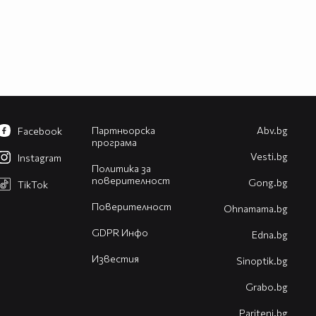
Партньорска
Abv.bg
Facebook
програма
Vesti.bg
Instagram
Политика за
поверителност
Gong.bg
TikTok
Поверителност
Оhnamama.bg
GDPR Инфо
Edna.bg
Известия
Sinoptik.bg
Grabo.bg
Pariteni.bg