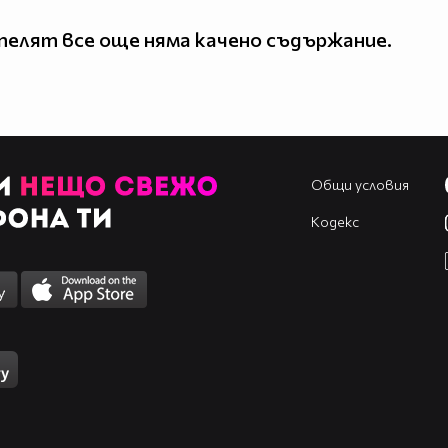
елят все още няма качено съдържание.
Общи условия
Кодекс