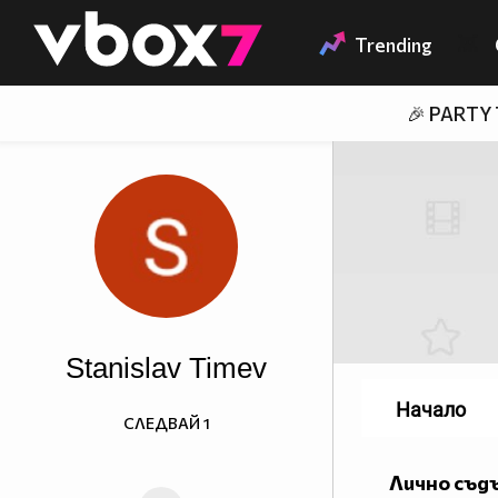
Member of
👾
Trending
🎉 PARTY
Stanislav Timev
Начало
СЛЕДВАЙ
1
Лично съд