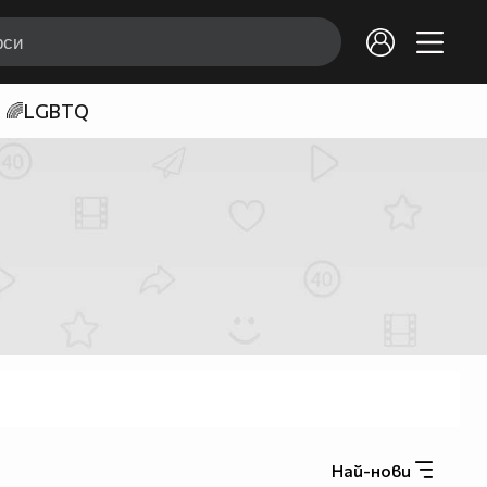
🌈LGBTQ
Най-нови