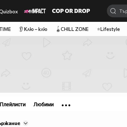
Quizbox
 TIME
👂 Клю – клю
🪀CHILL ZONE
⭐Lifestyle
Плейлисти
Любими
ържание