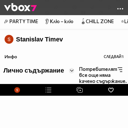
Member of
👾
🎉 PARTY TIME
👂 Клю – клю
🪀CHILL ZONE
⭐Li
Stanislav Timev
Инфо
СЛЕДВАЙ
1
Потребителят
Лично съдържание
все още няма
качено съдържание.