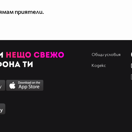
ямам приятели.
Общи условия
Кодекс