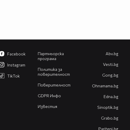
Партньорска
Abv.bg
Facebook
програма
Vesti.bg
Instagram
Политика за
поверителност
Gong.bg
TikTok
Поверителност
Оhnamama.bg
GDPR Инфо
Edna.bg
Известия
Sinoptik.bg
Grabo.bg
Pariteni.bg