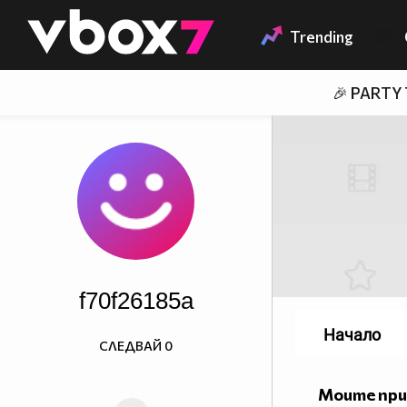
Member of
👾
Trending
🎉 PARTY
f70f26185a
Начало
СЛЕДВАЙ
0
Моите пр