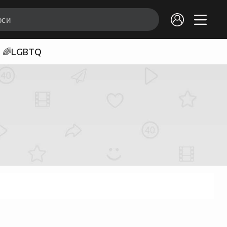
🌈LGBTQ