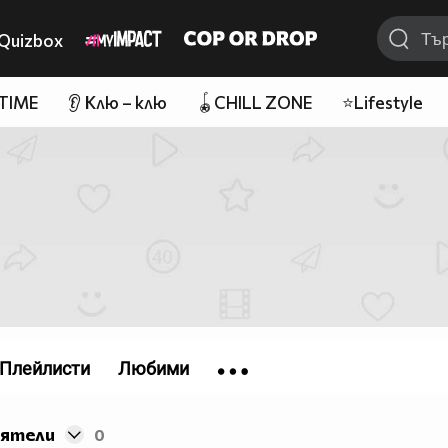
Quizbox
 TIME
👂 Клю – клю
🪀CHILL ZONE
⭐Lifestyle
Плейлисти
Любими
иятели
0