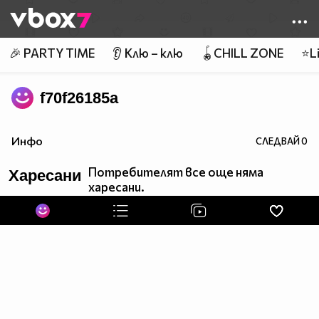
Member of
👾
🎉 PARTY TIME
👂 Клю – клю
🪀CHILL ZONE
⭐Li
f70f26185a
Инфо
СЛЕДВАЙ
0
Потребителят все още няма
Харесани
харесани.