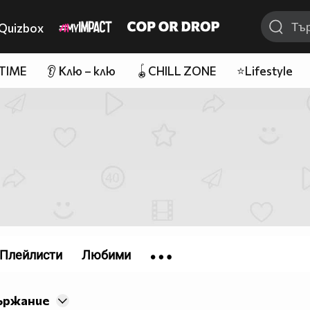
Quizbox
 TIME
👂 Клю – клю
🪀CHILL ZONE
⭐Lifestyle
Плейлисти
Любими
ържание