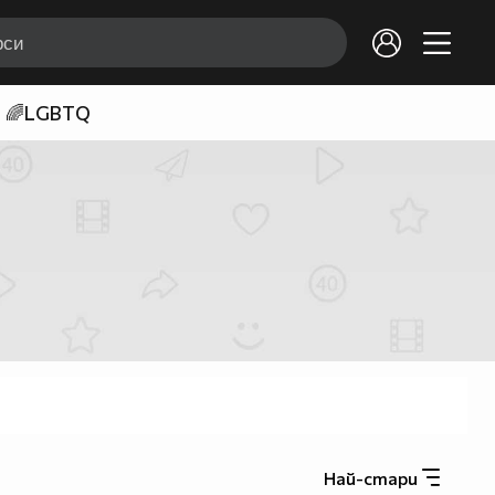
🌈LGBTQ
Най-стари