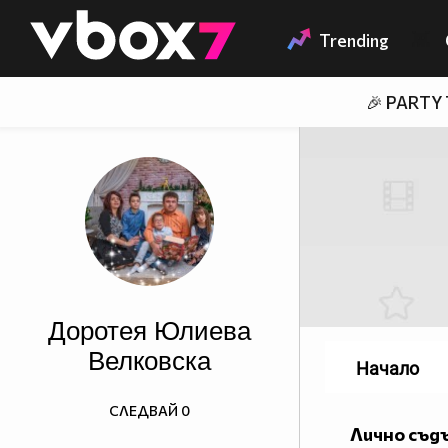
Member of
👾
Trending
🎉 PARTY
Доротея Юлиева
Велковска
Начало
СЛЕДВАЙ
0
Лично съд