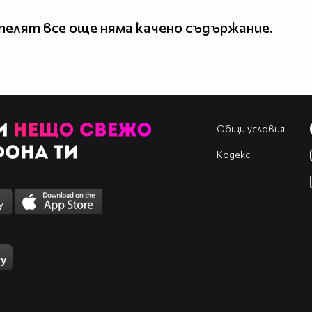
елят все още няма качено съдържание.
Общи условия
Кодекс