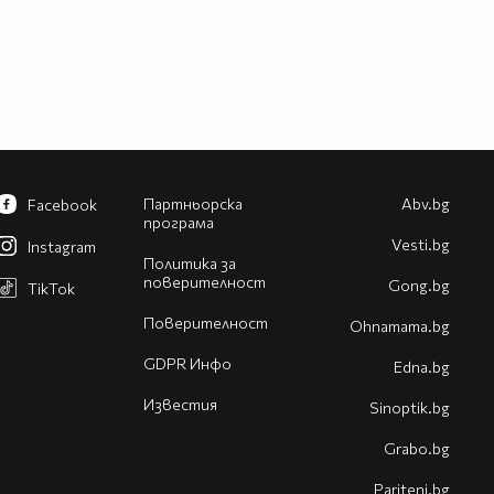
Партньорска
Abv.bg
Facebook
програма
Vesti.bg
Instagram
Политика за
поверителност
Gong.bg
TikTok
Поверителност
Оhnamama.bg
GDPR Инфо
Edna.bg
Известия
Sinoptik.bg
Grabo.bg
Pariteni.bg