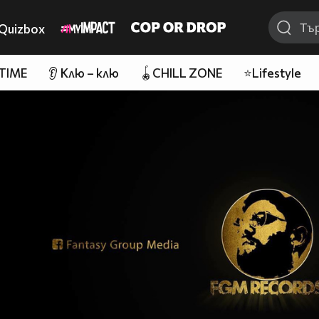
Quizbox
 TIME
👂 Клю – клю
🪀CHILL ZONE
⭐Lifestyle