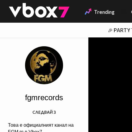
Member of
👾
Trending
🎉 PARTY
fgmrecords
СЛЕДВАЙ
3
Това е официалният канал на
FGM във Vbox7.