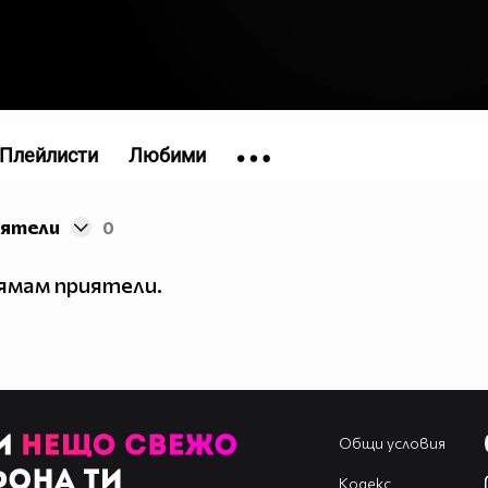
Плейлисти
Любими
иятели
0
ямам приятели.
Общи условия
Кодекс