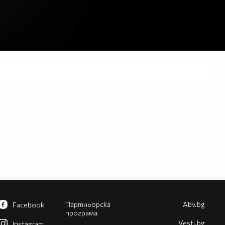
Партньорска
Abv.bg
Facebook
програма
Vesti.bg
Instagram