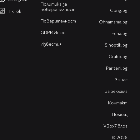
Политика за
поверителност
Gong.bg
TikTok
Поверителност
Оhnamama.bg
GDPR Инфо
Edna.bg
Известия
Sinoptik.bg
Grabo.bg
Pariteni.bg
За нас
За реклама
Контакт
Помощ
VBox7 блог
© 2026