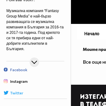
Музикална компания “Fantasy
Group Media” e най-бързо
развиващата се музикална
компания в България за 2016-та
и 2017-та година. Под крилото
Начало
си тя прибира едни от най-
добрите изпълнители в
Моите пр
България.
Не се страхува да
експериментира в стилово
Все още н
отношение и за нея няма нищо
Facebook
невъзможно.
Instagram
Twitter