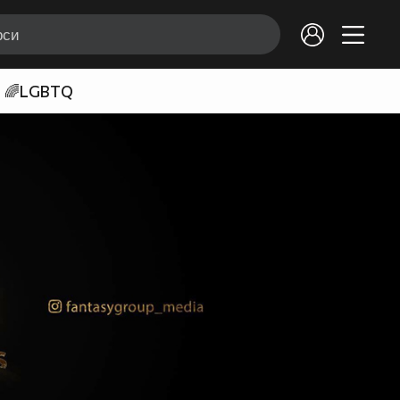
🌈LGBTQ