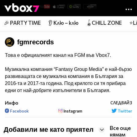
Member of
👾
🎉 PARTY TIME
👂 Клю – клю
🪀CHILL ZONE
⭐Li
fgmrecords
Това е официалният канал на FGM във Vbox7.
Музикална компания “Fantasy Group Media” e най-бързо
развиващата се музикална компания в България за
2016-та и 2017-та година. Под крилото си тя прибира
едни от най-добрите изпълнители в България.
Не се страхува да експериментира в стилово
Инфо
СЛЕДВАЙ
3
отношение и за нея няма нищо невъзможно.
Facebook
Instagram
Twitter
Все още
Добавили ме като приятел
нямам