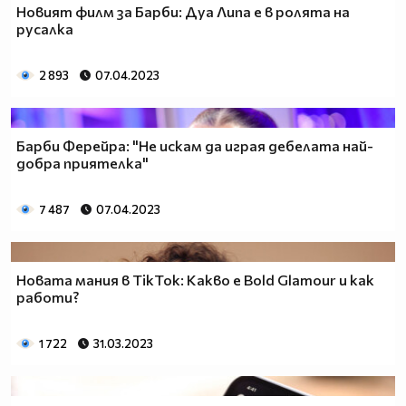
Новият филм за Барби: Дуа Липа е в ролята на
русалка
2 893
07.04.2023
Барби Ферейра: "Не искам да играя дебелата най-
добра приятелка"
7 487
07.04.2023
Новата мания в TikTok: Какво е Bold Glamour и как
работи?
1 722
31.03.2023