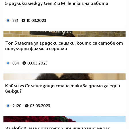
5 разлики между Gen Z и Millennials на работа
831
10.03.2023
Топ 5 места за градски снимки, които са сетове от
популярни филми и сериали
854
03.03.2023
Кайли vs Селена: защо стана такава драма за едни
вежди?
2 120
03.03.2023
За любов, ама друг път: 3 причини защо много