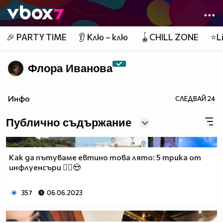
Member of
👾
🎉 PARTY TIME
👂 Клю – клю
🪀CHILL ZONE
⭐Li
Флора Иванова
Инфо
СЛЕДВАЙ
24
Публично съдържание
Как да пътуваме евтино това лято: 5 трика от
инфлуенсъри 🤸‍♂️😍
357
06.06.2023