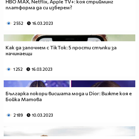
HBO MAX, Netflix, Apple TV+: коя стрийминг
платформа да си изберем?
2 552
16.03.2023
Как да започнем с TikTok: 5 прости стъпки за
начинаещи
1 252
16.03.2023
Българка покори висшата мода и Dior: Вижте коя е
Бойка Матова
2 189
10.03.2023