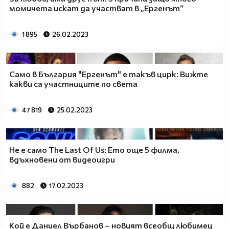
момичета искат да участват в „Ергенът“
1 895
26.02.2023
Само в България "Ергенът" е такъв цирк: Вижте
какви са участниците по света
47 819
25.02.2023
Не е само The Last Of Us: Ето още 5 филма,
вдъхновени от видеоигри
882
17.02.2023
Кой е Даниел Върбанов – новият всеобщ любимец