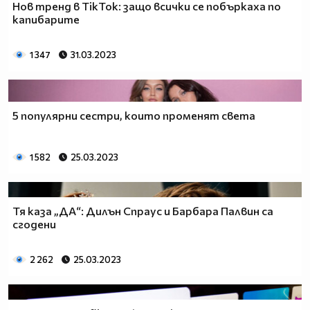
Нов тренд в TikTok: защо всички се побъркаха по
капибарите
1 347
31.03.2023
5 популярни сестри, които променят света
1 582
25.03.2023
Тя каза „ДА“: Дилън Спраус и Барбара Палвин са
сгодени
2 262
25.03.2023