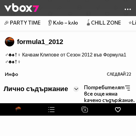
Member of
👾
🎉 PARTY TIME
👂 Клю – клю
🪀CHILL ZONE
⭐Li
formula1_2012
♂♣♠†♀ Качвам Клипове от Сезон 2012 във Формула1
♂♣♠†♀
Инфо
СЛЕДВАЙ
22
Потребителят
Лично съдържание
все още няма
качено съдържание.