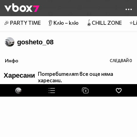
Member of
👾
🎉 PARTY TIME
👂 Клю – клю
🪀CHILL ZONE
⭐Li
gosheto_08
Инфо
СЛЕДВАЙ
0
Потребителят все още няма
Харесани
харесани.