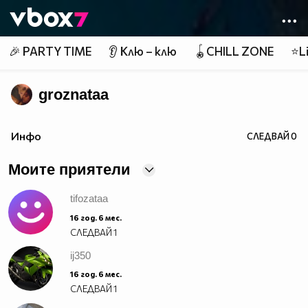
Member of
👾
🎉 PARTY TIME
👂 Клю – клю
🪀CHILL ZONE
⭐Li
groznataa
Инфо
СЛЕДВАЙ
0
Моите приятели
tifozataa
16 год. 6 мес.
СЛЕДВАЙ
1
ij350
16 год. 6 мес.
СЛЕДВАЙ
1