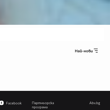
Най-нови
Партньорска
Abv.bg
Facebook
програма