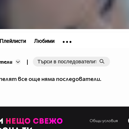
Плейлисти
Любими
|
тели
елят все още няма последователи.
Общи условия