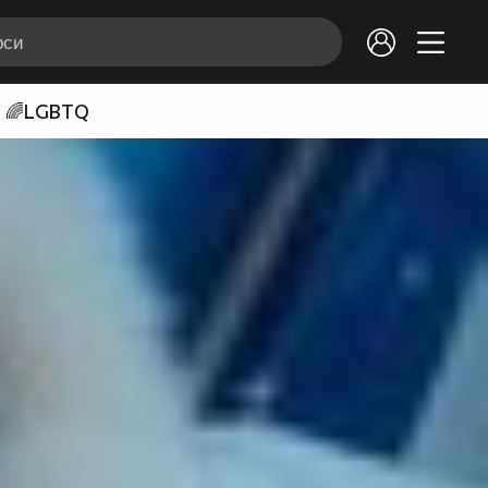
🌈LGBTQ