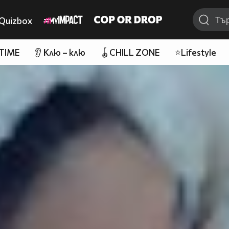
Quizbox
 TIME
👂 Клю – клю
🪀CHILL ZONE
⭐Lifestyle