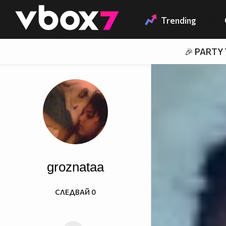
Member of
👾
Trending
🎉 PARTY
groznataa
СЛЕДВАЙ
0