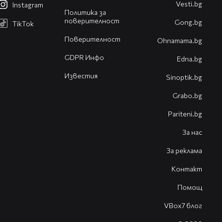
Vesti.bg
Instagram
Политика за
поверителност
Gong.bg
TikTok
Поверителност
Оhnamama.bg
GDPR Инфо
Edna.bg
Известия
Sinoptik.bg
Grabo.bg
Pariteni.bg
За нас
За реклама
Контакт
Помощ
VBox7 блог