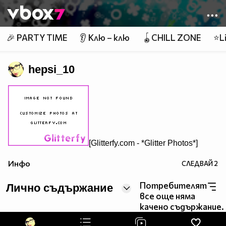
Member of
👾
🎉 PARTY TIME
👂 Клю – клю
🪀CHILL ZONE
⭐Li
hepsi_10
[Glitterfy.com - *Glitter Photos*]
Инфо
СЛЕДВАЙ
2
Потребителят
Лично съдържание
все още няма
качено съдържание.
[Glitterfy.com - *Glitter Photos*]