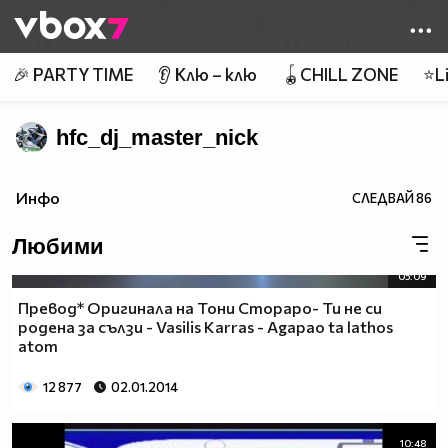
Member of
👾
🎉 PARTY TIME
👂 Клю – клю
🪀CHILL ZONE
⭐Li
hfc_dj_master_nick
Инфо
СЛЕДВАЙ
86
Любими
05:09
Превод* Оригинала на Тони Стораро- Ти не си
родена за сълзи - Vasilis Karras - Agapao ta lathos
atom
12 877
02.01.2014
10:48