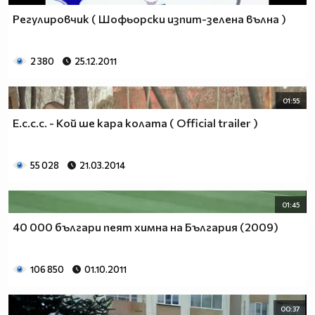
Регулировчик ( Шофьорски изпит-зелена вълна )
2 380
25.12.2011
01:55
E.c.c.c. - Кой ше кара колата ( Official trailer )
55 028
21.03.2014
01:45
40 000 българи пеят химна на България (2009)
106 850
01.10.2011
00:37