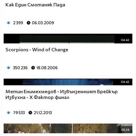
Как Един Смотаняк Пада
2 399
06.03.2009
04:42
Scorpions - Wind of Change
350 236
18.08.2006
04:42
Метин Енимехмедов - Извънземният Брейкър
Избухна - Х Фактор финал
79 533
21.12.2013
05:26