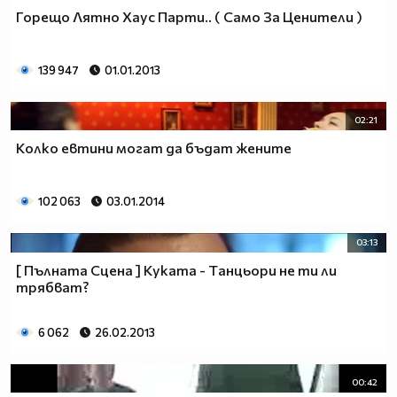
Горещо Лятно Хаус Парти.. ( Само За Ценители )
139 947
01.01.2013
02:21
Колко евтини могат да бъдат жените
102 063
03.01.2014
03:13
[ Пълната Сцена ] Куката - Tанцьори не ти ли
трябват?
6 062
26.02.2013
00:42