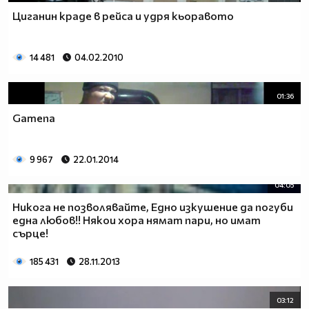
Циганин краде в рейса и удря кьоравото
14 481
04.02.2010
01:36
Gamena
9 967
22.01.2014
04:05
Никога не позволявайте, Едно изкушение да погуби
една любов!! Някои хора нямат пари, но имат
сърце!
185 431
28.11.2013
03:12