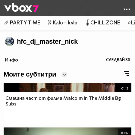
Member of
👾
🎉 PARTY TIME
👂 Клю – клю
🪀CHILL ZONE
⭐Li
hfc_dj_master_nick
Инфо
СЛЕДВАЙ
86
Моите субтитри
01:12
Смешна част от филма Malcolm In The Middle Bg
Subs
03:37