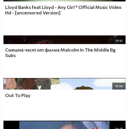
Lloyd Banks feat Lloyd - Any Girl * Official Music Video
Hd - [uncensored Version]
01:52
Смешна част от филма Malcolm In The Middle Bg
Subs
01:50
Out To Play
04:43