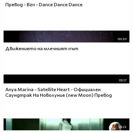
Превод - Bzn - Dance Dance Dance
00:20
Движението на млечният път
03:27
Anya Marina - Satellite Heart - Официален
Саундтрак На Новолуние (new Moon) Превод
03:22