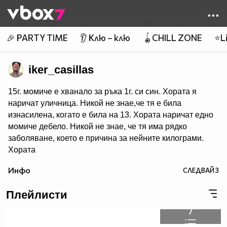
Member of
👾
🎉 PARTY TIME
👂 Клю – клю
🪀CHILL ZONE
⭐Li
iker_casillas
15г. момиче е хванало за ръка 1г. си син. Хората я
наричат уличница. Никой не знае,че тя е била
изнасилена, когато е била на 13. Хората наричат едно
момиче дебело. Никой не знае, че тя има рядко
заболяване, което е причина за нейните килограми.
Хората
наричат един стар мъж отвратителен. Никой не знае,че
Инфо
СЛЕДВАЙ
3
той е имал сериозен инцидент, който е засегнал лицето
му докато той се е биел за страната ни. Сложете това
Плейлисти
на стената си, ако сте против тормоза и
стереотипа. 95% от вас няма да го направят.
7