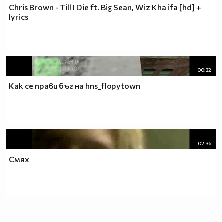
Chris Brown - Till I Die ft. Big Sean, Wiz Khalifa [hd] +
lyrics
00:32
Как се прави бъг на hns_flopytown
02:36
Смях