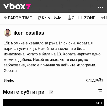
Member of
👾
🎉 PARTY TIME
👂 Клю – клю
🪀CHILL ZONE
⭐Li
iker_casillas
15г. момиче е хванало за ръка 1г. си син. Хората я
наричат уличница. Никой не знае,че тя е била
изнасилена, когато е била на 13. Хората наричат едно
момиче дебело. Никой не знае, че тя има рядко
заболяване, което е причина за нейните килограми.
Хората
наричат един стар мъж отвратителен. Никой не знае,че
Инфо
СЛЕДВАЙ
3
той е имал сериозен инцидент, който е засегнал лицето
му докато той се е биел за страната ни. Сложете това
Моите субтитри
на стената си, ако сте против тормоза и
стереотипа. 95% от вас няма да го направят.
04:13