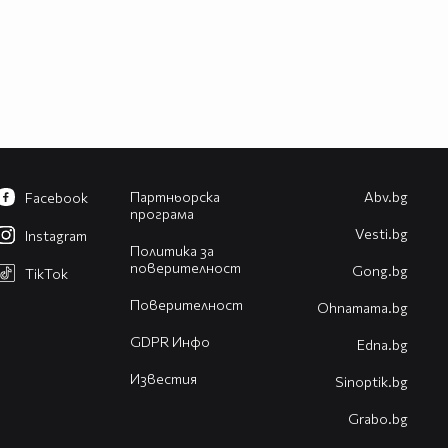
Партньорска
Abv.bg
Facebook
програма
Vesti.bg
Instagram
Политика за
поверителност
Gong.bg
TikTok
Поверителност
Оhnamama.bg
GDPR Инфо
Edna.bg
Известия
Sinoptik.bg
Grabo.bg