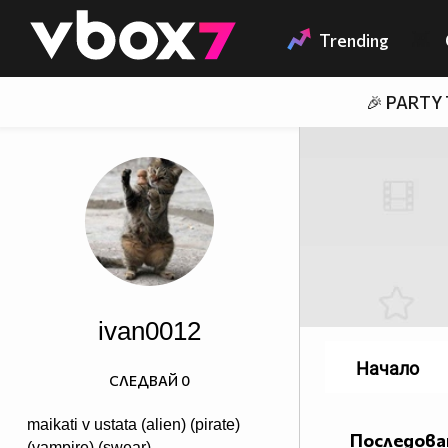
Member of
👾
Trending
🎉 PARTY
ivan0012
Начало
СЛЕДВАЙ
0
maikati v ustata (alien) (pirate)
Последова
(vampire) (swear)