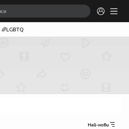
🌈LGBTQ
Най-нови