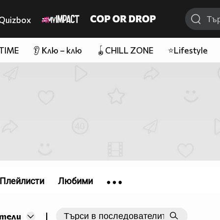
Quizbox
 TIME
👂 Клю – клю
🪀CHILL ZONE
⭐Lifestyle
Плейлисти
Любими
|
тели