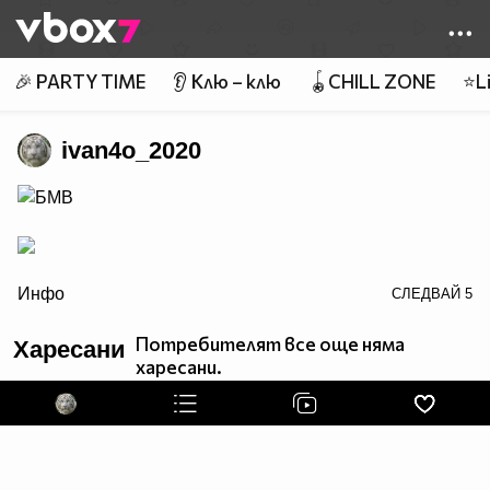
Member of
👾
🎉 PARTY TIME
👂 Клю – клю
🪀CHILL ZONE
⭐Li
ivan4o_2020
border="0" alt="LoveMyProfile.com - Profile
Инфо
СЛЕДВАЙ
5
Counters">
LoveMyProfile.com
Потребителят все още няма
Харесани
харесани.