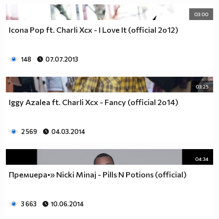
03:00
Icona Pop ft. Charli Xcx - I Love It (official 2о12)
148
07.07.2013
03:25
Iggy Azalea ft. Charli Xcx - Fancy (official 2o14)
2 569
04.03.2014
04:34
Премиера•» Nicki Minaj - Pills N Potions (official)
3 663
10.06.2014