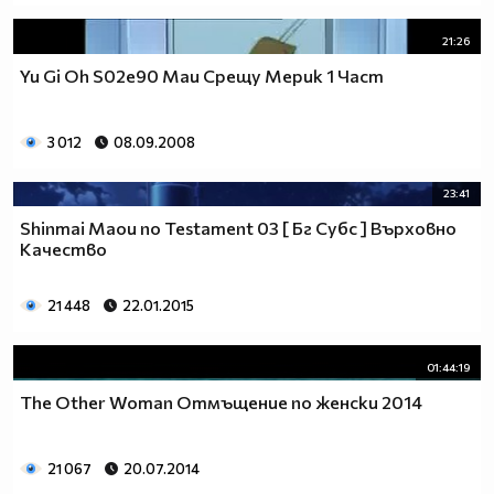
21:26
Yu Gi Oh S02e90 Маи Срещу Мерик 1 Част
3 012
08.09.2008
23:41
Shinmai Maou no Testament 03 [ Бг Субс ] Върховно
Качество
21 448
22.01.2015
01:44:19
The Other Woman Отмъщение по женски 2014
21 067
20.07.2014