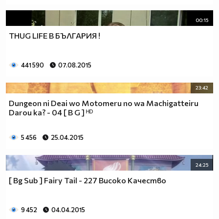
00:15
THUG LIFE В БЪЛГАРИЯ !
441 590
07.08.2015
23:42
Dungeon ni Deai wo Motomeru no wa Machigatteiru
Darou ka? - 04 [ B G ] ᴴᴰ
5 456
25.04.2015
24:25
[ Bg Sub ] Fairy Tail - 227 Високо Качество
9 452
04.04.2015