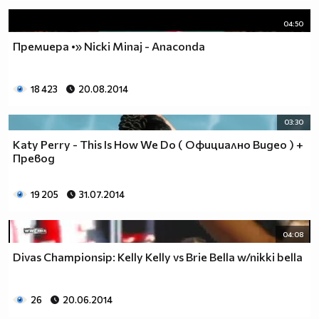
04:50
Премиера •» Nicki Minaj - Anaconda
18 423
20.08.2014
03:30
Katy Perry - This Is How We Do ( Официално Видео ) +
Превод
19 205
31.07.2014
04:08
Divas Championsip: Kelly Kelly vs Brie Bella w/nikki bella
26
20.06.2014