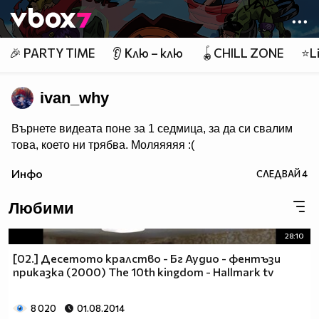
Member of
👾
🎉 PARTY TIME
👂 Клю – клю
🪀CHILL ZONE
⭐Li
ivan_why
Върнете видеата поне за 1 седмица, за да си свалим
това, което ни трябва. Mоляяяяя :(
Инфо
СЛЕДВАЙ
4
Любими
28:10
[02.] Десетото кралство - Бг Аудио - фентъзи
приказка (2000) The 10th kingdom - Hallmark tv
8 020
01.08.2014