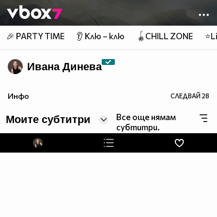
Member of
👾
🎉 PARTY TIME
👂 Клю – клю
🪀CHILL ZONE
⭐Li
Ивана Динева
Инфо
СЛЕДВАЙ
28
Все още нямам
Моите субтитри
субтитри.