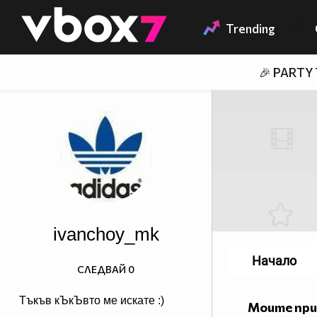
Member of
👾
Trending
🎉 PARTY
ivanchoy_mk
Начало
СЛЕДВАЙ
0
Тъкъв кЪкЪвто ме искате :)
Моите пр