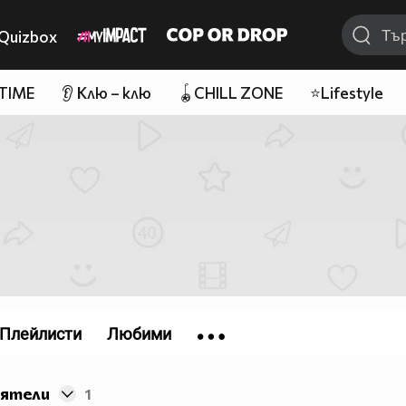
Quizbox
 TIME
👂 Клю – клю
🪀CHILL ZONE
⭐Lifestyle
Плейлисти
Любими
иятели
1