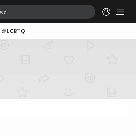
🌈LGBTQ