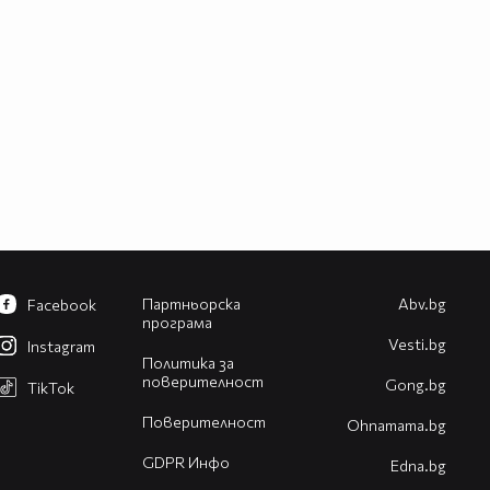
Партньорска
Abv.bg
Facebook
програма
Vesti.bg
Instagram
Политика за
поверителност
Gong.bg
TikTok
Поверителност
Оhnamama.bg
GDPR Инфо
Edna.bg