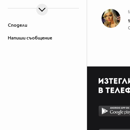
f
1
Сподели
Напиши съобщение