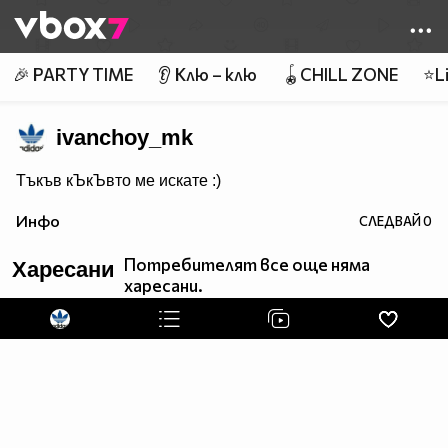
Member of
👾
🎉 PARTY TIME
👂 Клю – клю
🪀CHILL ZONE
⭐Li
ivanchoy_mk
Тъкъв кЪкЪвто ме искате :)
Инфо
СЛЕДВАЙ
0
Потребителят все още няма
Харесани
харесани.