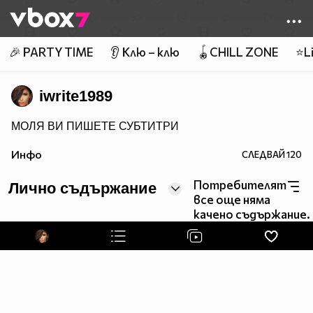
Member of
👾
🎉 PARTY TIME
👂 Клю – клю
🪀CHILL ZONE
⭐Li
iwrite1989
МОЛЯ ВИ ПИШЕТЕ СУБТИТРИ
Инфо
СЛЕДВАЙ
120
Потребителят
Лично съдържание
все още няма
качено съдържание.