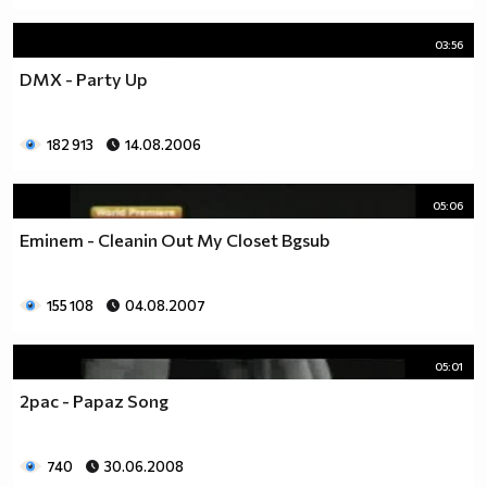
03:56
DMX - Party Up
182 913
14.08.2006
05:06
Eminem - Cleanin Out My Closet Bgsub
155 108
04.08.2007
05:01
2pac - Papaz Song
740
30.06.2008