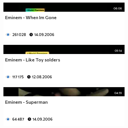
06:06
Eminem - When Im Gone
261 028
14.09.2006
05:14
Eminem - Like Toy solders
117 175
12.08.2006
04:55
Eminem - Superman
64 487
14.09.2006