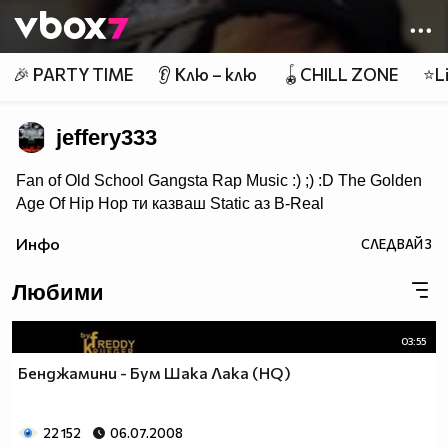
Member of
👾
🎉 PARTY TIME
👂 Клю – клю
🪀CHILL ZONE
⭐Li
jeffery333
Fan of Old School Gangsta Rap Music :) ;) :D The Golden
Age Of Hip Hop ти казваш Static аз B-Real
ти казваш T-Pain аз Lil Jon ти казваш Wiz Khalifa аз
Инфо
СЛЕДВАЙ
3
Snoop Doggy Dogg ти казваш Akon аз Eminem ти
казваш Nas аз 2PAC
Любими
03:55
Бенджамини - Бум Шака Лака (HQ)
22 152
06.07.2008