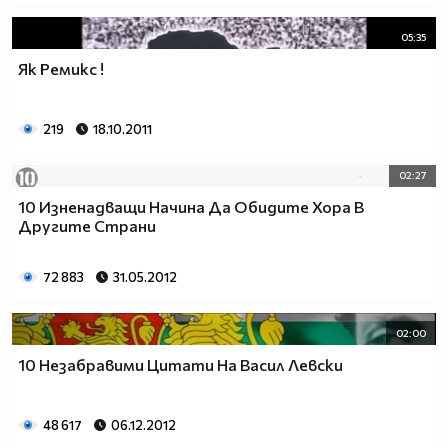
05:35
Як Ремикс !
219
18.10.2011
02:27
10 Изненадващи Начина Да Обидите Хора В
Другите Страни
72 883
31.05.2012
02:00
10 Незабравими Цитати На Васил Левски
48 617
06.12.2012