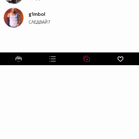
g1mbol
СЛЕДВАЙ
7