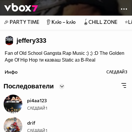
Member of
👾
🎉 PARTY TIME
👂 Клю – клю
🪀CHILL ZONE
⭐Li
jeffery333
Fan of Old School Gangsta Rap Music :) ;) :D The Golden
Age Of Hip Hop ти казваш Static аз B-Real
ти казваш T-Pain аз Lil Jon ти казваш Wiz Khalifa аз
Инфо
СЛЕДВАЙ
3
Snoop Doggy Dogg ти казваш Akon аз Eminem ти
казваш Nas аз 2PAC
Последователи
pi4aa123
СЛЕДВАЙ
1
drif
СЛЕДВАЙ
1