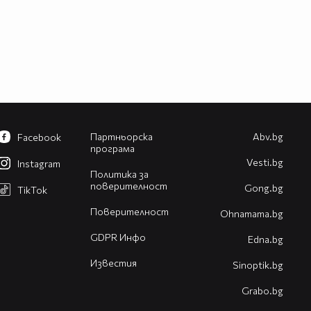
Партньорска
Abv.bg
Facebook
програма
Vesti.bg
Instagram
Политика за
поверителност
Gong.bg
TikTok
Поверителност
Оhnamama.bg
GDPR Инфо
Edna.bg
Известия
Sinoptik.bg
Grabo.bg