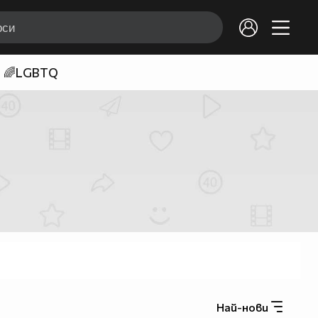
🌈LGBTQ
Най-нови