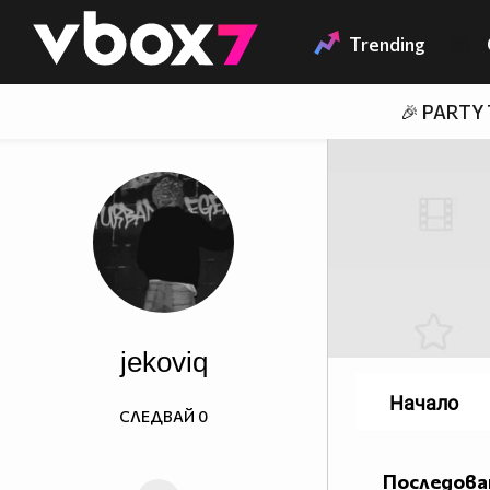
Member of
👾
Trending
🎉 PARTY
jekoviq
Начало
СЛЕДВАЙ
0
Последова