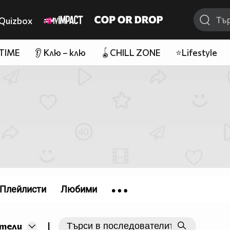
Quizbox
 TIME
👂 Клю – клю
🪀CHILL ZONE
⭐Lifestyle
Плейлисти
Любими
|
тели