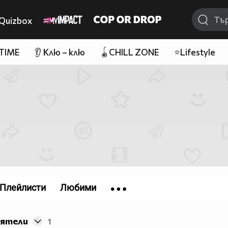
Quizbox
 TIME
👂 Клю – клю
🪀CHILL ZONE
⭐Lifestyle
Плейлисти
Любими
иятели
1