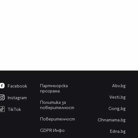
Партньорска
Abv.bg
Facebook
програма
Vesti.bg
Instagram
Политика за
поверителност
Gong.bg
TikTok
Поверителност
Оhnamama.bg
GDPR Инфо
Edna.bg