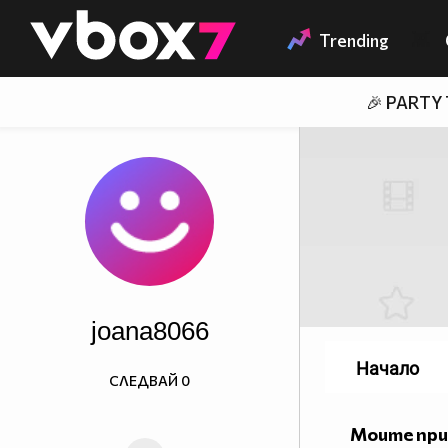
Member of
👾
Trending
🎉 PARTY
joana8066
Начало
СЛЕДВАЙ
0
Моите пр