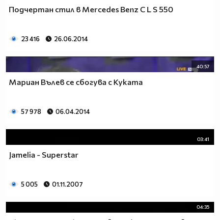
Подчертан стил в Mercedes Benz C L S 550
23 416
26.06.2014
40:57
Мариан Вълев се сбогува с Куката
57 978
06.04.2014
03:41
Jamelia - Superstar
5 005
01.11.2007
04:35