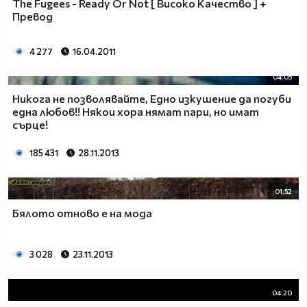
The Fugees - Ready Or Not [ Високо Качество ] +
Превод
4 277
16.04.2011
04:05
Никога не позволявайте, Едно изкушение да погуби
една любов!! Някои хора нямат пари, но имат
сърце!
185 431
28.11.2013
01:52
Бялото отново е на мода
3 028
23.11.2013
04:20