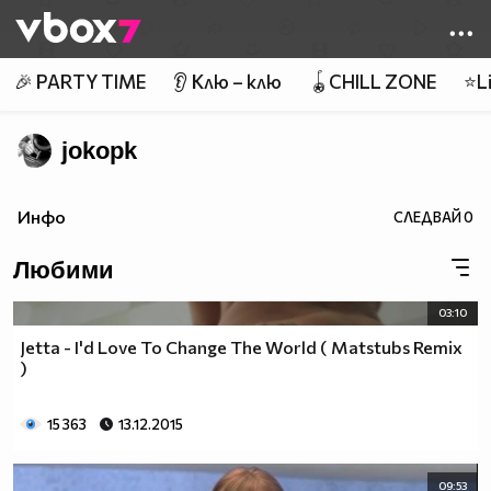
Member of
👾
🎉 PARTY TIME
👂 Клю – клю
🪀CHILL ZONE
⭐Li
jokopk
Инфо
СЛЕДВАЙ
0
Любими
03:10
Jetta - I'd Love To Change The World ( Matstubs Remix
)
15 363
13.12.2015
09:53