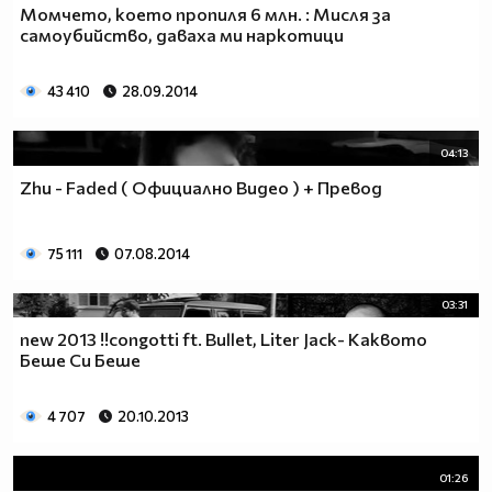
Момчето, което пропиля 6 млн. : Мисля за
самоубийство, даваха ми наркотици
43 410
28.09.2014
04:13
Zhu - Faded ( Официално Видео ) + Превод
75 111
07.08.2014
03:31
new 2013 !!congotti ft. Bullet, Liter Jack- Каквото
Беше Си Беше
4 707
20.10.2013
01:26