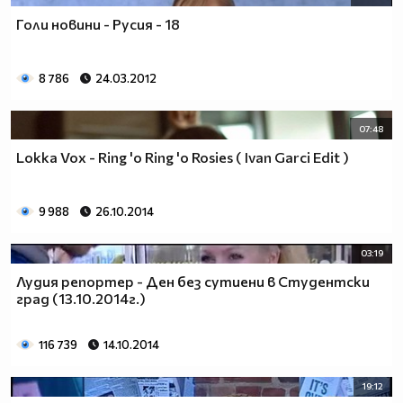
Голи новини - Русия - 18
8 786
24.03.2012
07:48
Lokka Vox - Ring 'o Ring 'o Rosies ( Ivan Garci Edit )
9 988
26.10.2014
03:19
Лудия репортер - Ден без сутиени в Студентски
град (13.10.2014г.)
116 739
14.10.2014
19:12