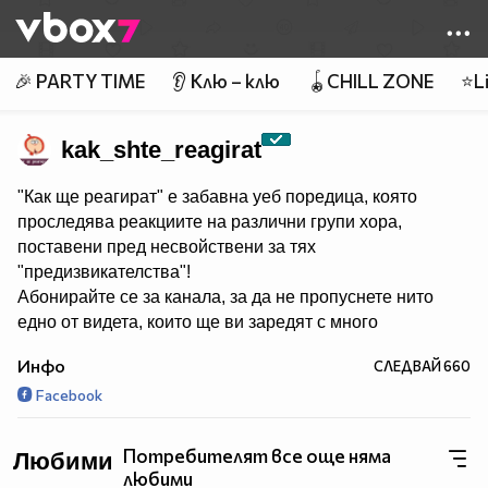
Member of
👾
🎉 PARTY TIME
👂 Клю – клю
🪀CHILL ZONE
⭐Li
kak_shte_reagirat
"Как ще реагират" е забавна уеб поредица, която
проследява реакциите на различни групи хора,
поставени пред несвойствени за тях
"предизвикателства"!
Абонирайте се за канала, за да не пропуснете нито
едно от видета, които ще ви заредят с много
смях и настроение! :)
Инфо
СЛЕДВАЙ
660
Facebook
Producer:
http://7talents.bg/
Потребителят все още няма
Любими
любими